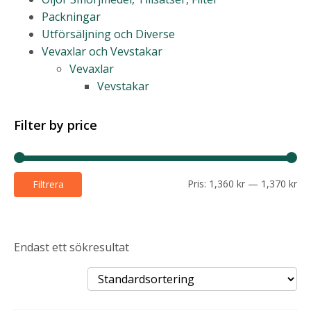
Packningar
Utförsäljning och Diverse
Vevaxlar och Vevstakar
Vevaxlar
Vevstakar
Filter by price
Mi
Ma
Pris:
1,360 kr
—
1,370 kr
Filtrera
pri
pri
Endast ett sökresultat