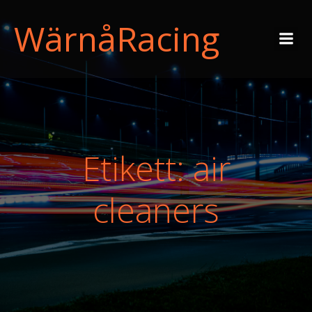
WärnåRacing
Etikett: air
cleaners