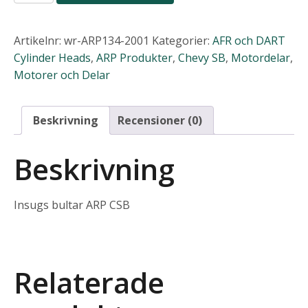
Insugs
bultar
134-
Artikelnr:
wr-ARP134-2001
Kategorier:
AFR och DART
2001
Cylinder Heads
,
ARP Produkter
,
Chevy SB
,
Motordelar
,
mängd
Motorer och Delar
Beskrivning
Recensioner (0)
Beskrivning
Insugs bultar ARP CSB
Relaterade