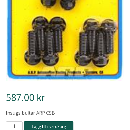
587.00
kr
Insugs bultar ARP CSB
ARP
Lägg till i varukorg