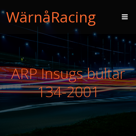
WärnåRacing
ARP Insugs bultar
134-2001