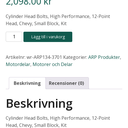
2,098.00
kr
Cylinder Head Bolts, High Performance, 12-Point
Head, Chevy, Small Block, Kit
ARP
Lägg till i varukorg
Topplocksbultar
SB
mängd
Artikelnr:
wr-ARP134-3701
Kategorier:
ARP Produkter
,
Motordelar
,
Motorer och Delar
Beskrivning
Recensioner (0)
Beskrivning
Cylinder Head Bolts, High Performance, 12-Point
Head, Chevy, Small Block, Kit