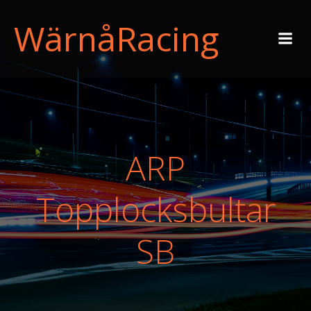
WärnåRacing
ARP
Topplocksbultar
SB