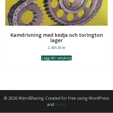
Kamdrivning med kedja och torington
lager
2,385.00
kr
Lägg till i varukorg
© 2026 WärnåRacing. Created for free using WordPress
and
Kubio