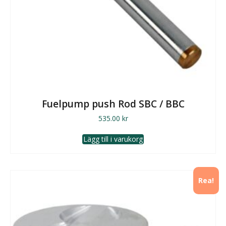
Fuelpump push Rod SBC / BBC
535.00
kr
Lägg till i varukorg
Rea!