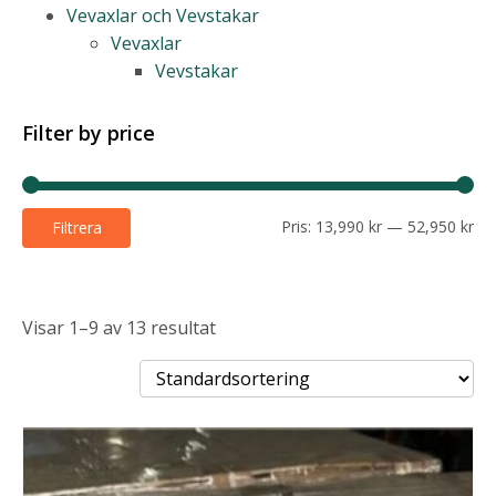
Vevaxlar och Vevstakar
Vevaxlar
Vevstakar
Filter by price
Mi
Ma
Pris:
13,990 kr
—
52,950 kr
Filtrera
pri
pri
Visar 1–9 av 13 resultat