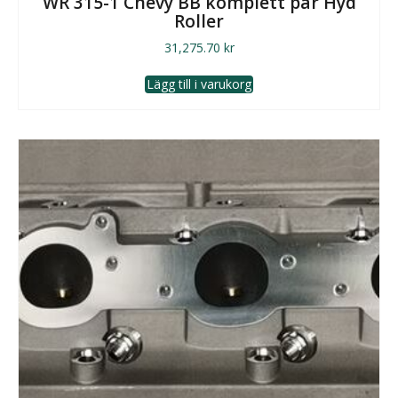
WR 315-1 Chevy BB komplett par Hyd
Roller
31,275.70
kr
Lägg till i varukorg