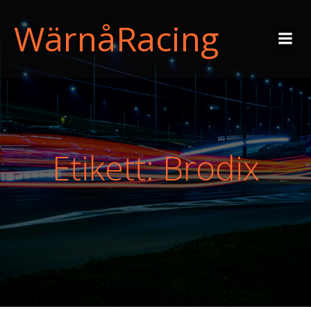
WärnåRacing
Etikett: Brodix