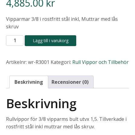
4,885.00
kr
Vipparmar 3/8 i rostfritt stål inkl, Muttrar med lås
skruv
RPC
Lägg till i varukorg
3001
Stainless
steel
Artikelnr:
wr-R3001
Kategori:
Rull Vippor och Tillbehör
roller
rocker
Beskrivning
Recensioner (0)
arms
1.5
Beskrivning
3/8
mängd
Rullvippor för 3/8 vipparms bult utvx 1,5. Tillverkade i
rostfritt stål inkl muttrar med lås skruv.