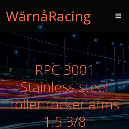
WärnåRacing
RPC 3001
Stainless steel
roller rocker arms
1.5 3/8