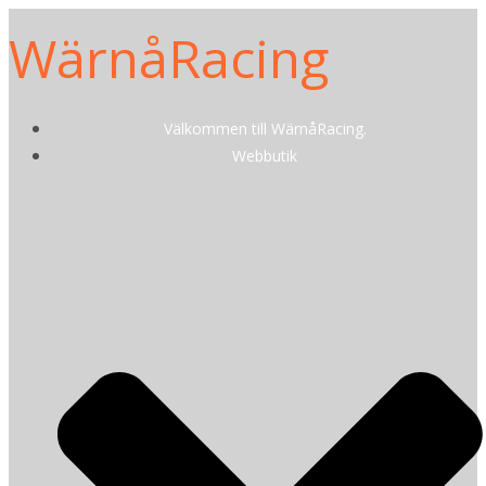
WärnåRacing
Välkommen till WärnåRacing.
Webbutik