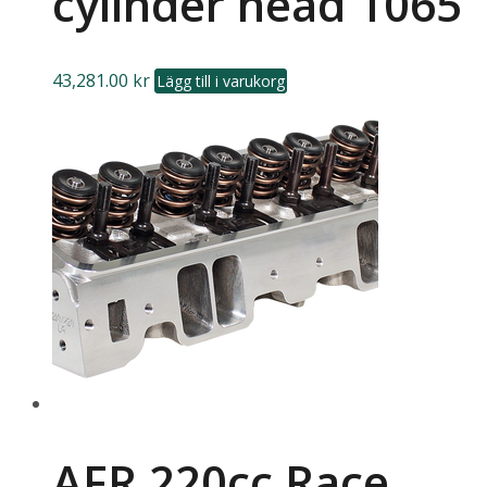
cylinder head 1065
43,281.00
kr
Lägg till i varukorg
AFR 220cc Race