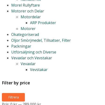
Morel Rullyftare
Motorer och Delar
Motordelar
ARP Produkter
Motorer
Okategoriserad
Oljor Smörjmedel, Tillsatser, Filter
Packningar
Utförsäljning och Diverse
Vevaxlar och Vevstakar
Vevaxlar
Vevstakar
Filter by price
Min
Max
Filtrera
pris
pris
Pris:
0 kr
—
289,000 kr