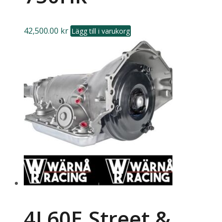
42,500.00
kr
Lägg till i varukorg
4L60E Street &