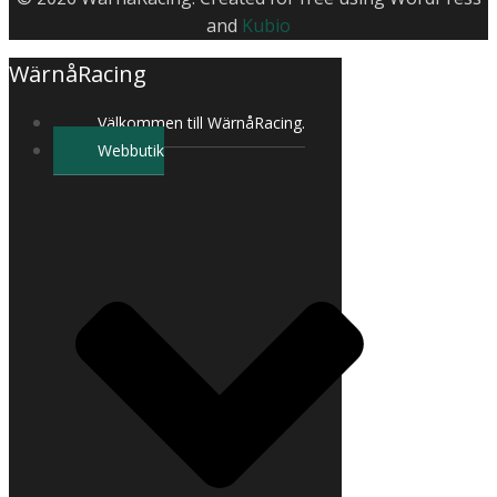
and
Kubio
WärnåRacing
Välkommen till WärnåRacing.
Webbutik