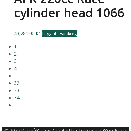
cylinder head 1066
43,281.00
kr
Lägg till i varukorg
1
2
3
4
…
32
33
34
→
© 2026 WärnåRacing. Created for free using WordPress