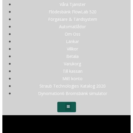
Våra Tjänster
Flödesbänk FlowLab 520
Förgasare & Tändsystem
Automatlådor
Om Oss
Länkar
Villkor
Betala
Varukorg
Till kassan
Mitt konto
Straub Technologies Katalog 2020
Dynomation6 Bromsbänk simulator